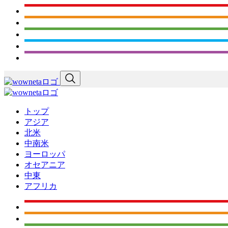
トップ
アジア
北米
中南米
ヨーロッパ
オセアニア
中東
アフリカ