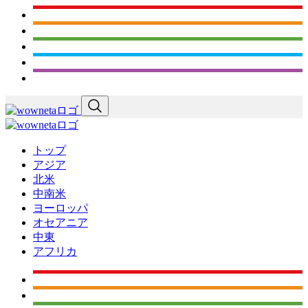
トップ
アジア
北米
中南米
ヨーロッパ
オセアニア
中東
アフリカ