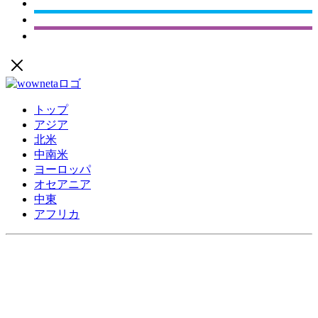
トップ
アジア
北米
中南米
ヨーロッパ
オセアニア
中東
アフリカ