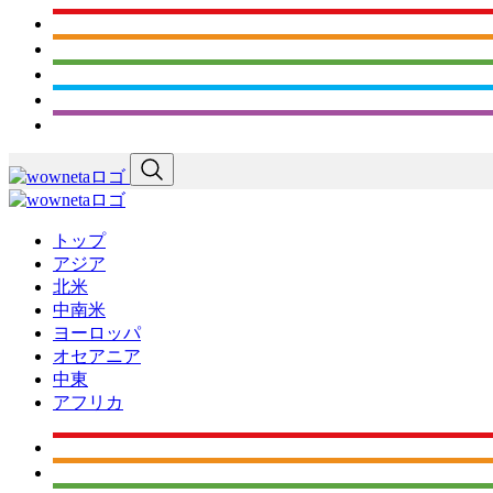
トップ
アジア
北米
中南米
ヨーロッパ
オセアニア
中東
アフリカ