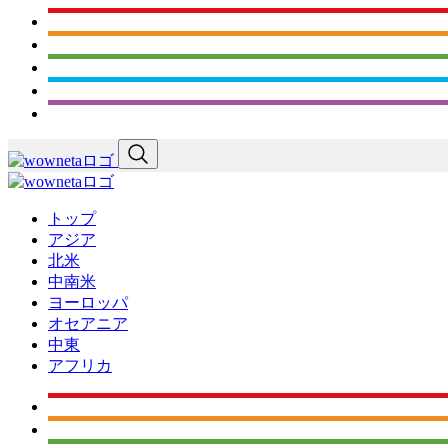
トップ
アジア
北米
中南米
ヨーロッパ
オセアニア
中東
アフリカ