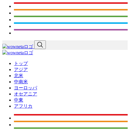
トップ
アジア
北米
中南米
ヨーロッパ
オセアニア
中東
アフリカ