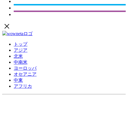
トップ
アジア
北米
中南米
ヨーロッパ
オセアニア
中東
アフリカ