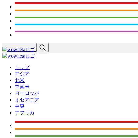
トップ
アジア
北米
中南米
ヨーロッパ
オセアニア
中東
アフリカ