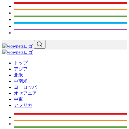
トップ
アジア
北米
中南米
ヨーロッパ
オセアニア
中東
アフリカ