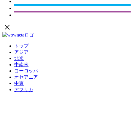
トップ
アジア
北米
中南米
ヨーロッパ
オセアニア
中東
アフリカ