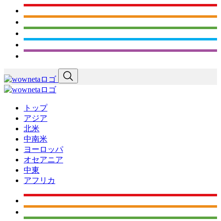
トップ
アジア
北米
中南米
ヨーロッパ
オセアニア
中東
アフリカ