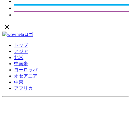
トップ
アジア
北米
中南米
ヨーロッパ
オセアニア
中東
アフリカ