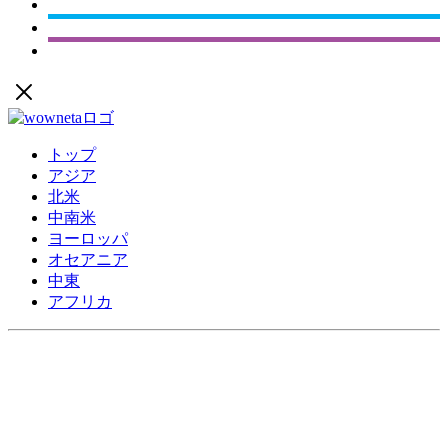
トップ
アジア
北米
中南米
ヨーロッパ
オセアニア
中東
アフリカ