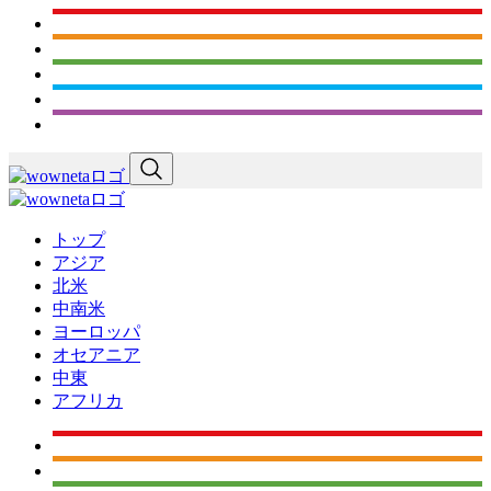
トップ
アジア
北米
中南米
ヨーロッパ
オセアニア
中東
アフリカ