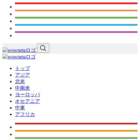
トップ
アジア
北米
中南米
ヨーロッパ
オセアニア
中東
アフリカ