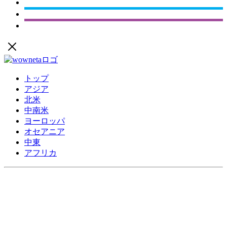
トップ
アジア
北米
中南米
ヨーロッパ
オセアニア
中東
アフリカ