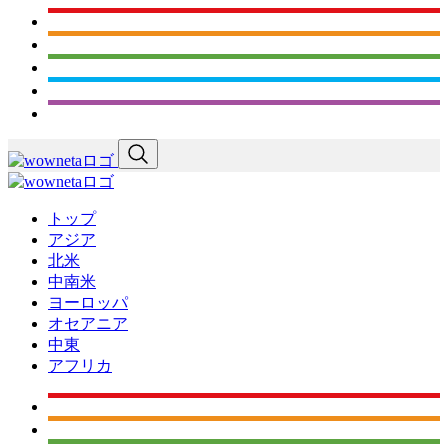
トップ
アジア
北米
中南米
ヨーロッパ
オセアニア
中東
アフリカ