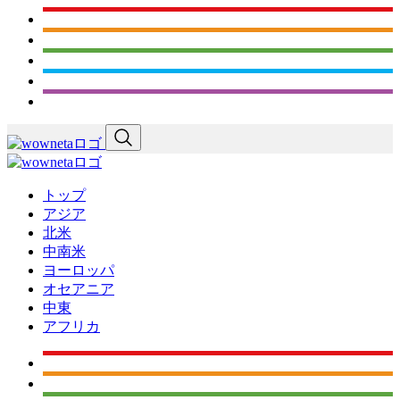
トップ
アジア
北米
中南米
ヨーロッパ
オセアニア
中東
アフリカ