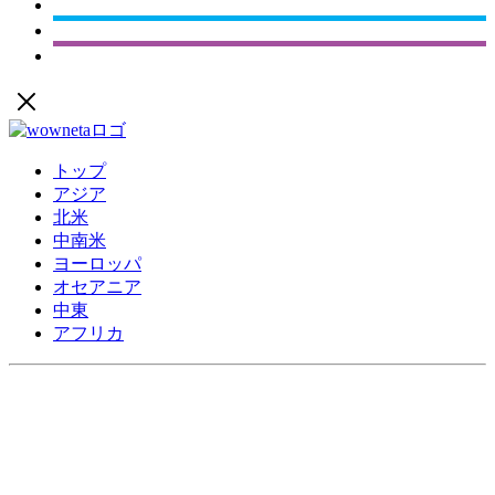
トップ
アジア
北米
中南米
ヨーロッパ
オセアニア
中東
アフリカ