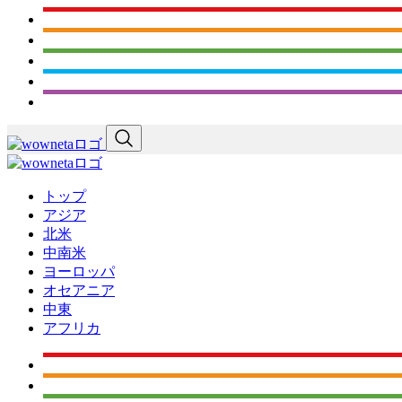
トップ
アジア
北米
中南米
ヨーロッパ
オセアニア
中東
アフリカ