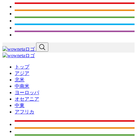
トップ
アジア
北米
中南米
ヨーロッパ
オセアニア
中東
アフリカ