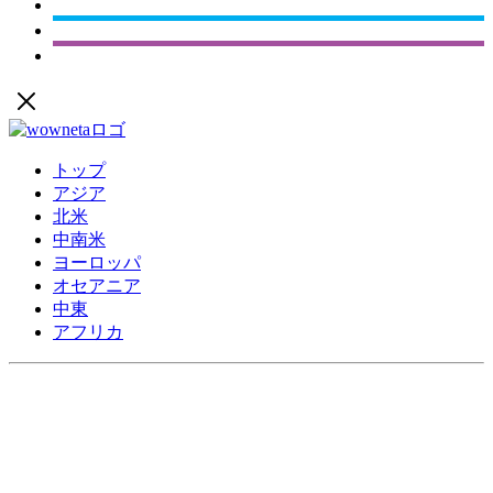
トップ
アジア
北米
中南米
ヨーロッパ
オセアニア
中東
アフリカ