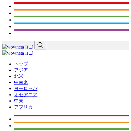
トップ
アジア
北米
中南米
ヨーロッパ
オセアニア
中東
アフリカ