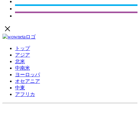
トップ
アジア
北米
中南米
ヨーロッパ
オセアニア
中東
アフリカ