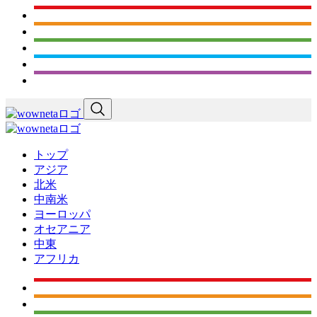
トップ
アジア
北米
中南米
ヨーロッパ
オセアニア
中東
アフリカ