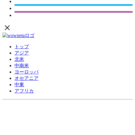
トップ
アジア
北米
中南米
ヨーロッパ
オセアニア
中東
アフリカ