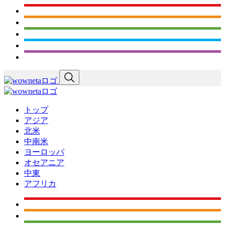
トップ
アジア
北米
中南米
ヨーロッパ
オセアニア
中東
アフリカ