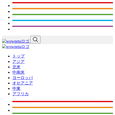
トップ
アジア
北米
中南米
ヨーロッパ
オセアニア
中東
アフリカ