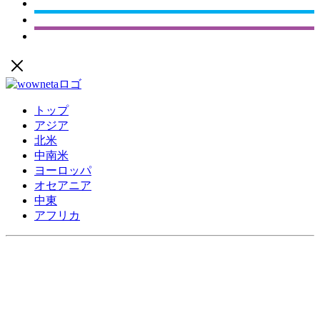
トップ
アジア
北米
中南米
ヨーロッパ
オセアニア
中東
アフリカ