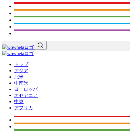
トップ
アジア
北米
中南米
ヨーロッパ
オセアニア
中東
アフリカ