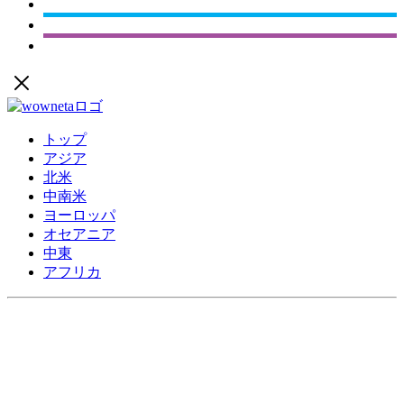
トップ
アジア
北米
中南米
ヨーロッパ
オセアニア
中東
アフリカ