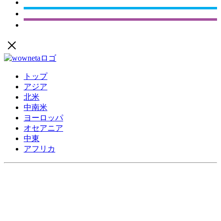
トップ
アジア
北米
中南米
ヨーロッパ
オセアニア
中東
アフリカ