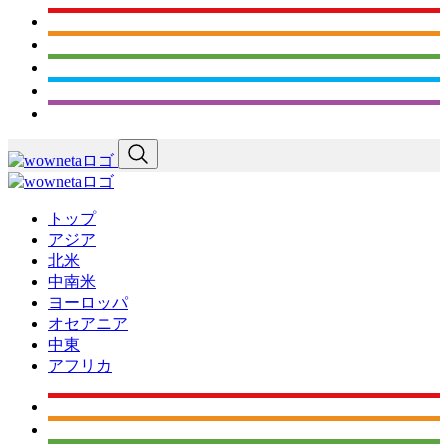
トップ
アジア
北米
中南米
ヨーロッパ
オセアニア
中東
アフリカ