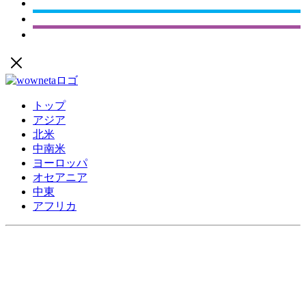
トップ
アジア
北米
中南米
ヨーロッパ
オセアニア
中東
アフリカ