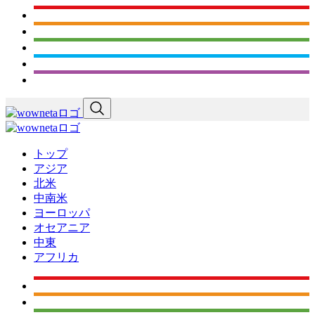
トップ
アジア
北米
中南米
ヨーロッパ
オセアニア
中東
アフリカ