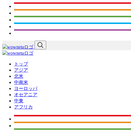
トップ
アジア
北米
中南米
ヨーロッパ
オセアニア
中東
アフリカ