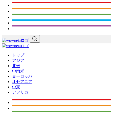
トップ
アジア
北米
中南米
ヨーロッパ
オセアニア
中東
アフリカ