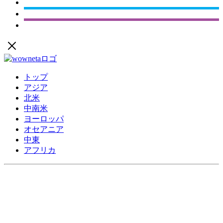
トップ
アジア
北米
中南米
ヨーロッパ
オセアニア
中東
アフリカ