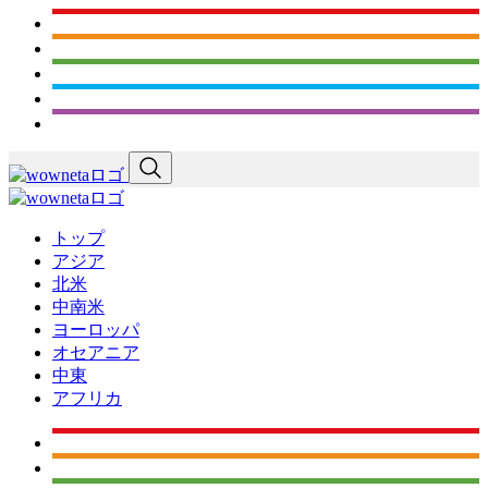
トップ
アジア
北米
中南米
ヨーロッパ
オセアニア
中東
アフリカ