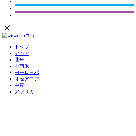
トップ
アジア
北米
中南米
ヨーロッパ
オセアニア
中東
アフリカ