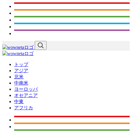
トップ
アジア
北米
中南米
ヨーロッパ
オセアニア
中東
アフリカ