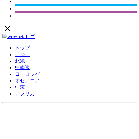
トップ
アジア
北米
中南米
ヨーロッパ
オセアニア
中東
アフリカ