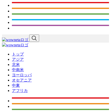
トップ
アジア
北米
中南米
ヨーロッパ
オセアニア
中東
アフリカ