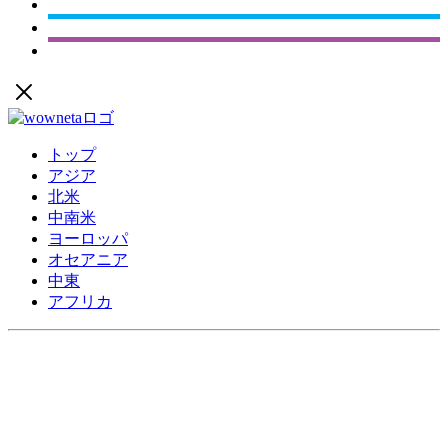
トップ
アジア
北米
中南米
ヨーロッパ
オセアニア
中東
アフリカ