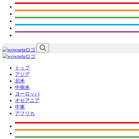
トップ
アジア
北米
中南米
ヨーロッパ
オセアニア
中東
アフリカ