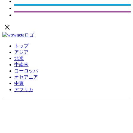
トップ
アジア
北米
中南米
ヨーロッパ
オセアニア
中東
アフリカ