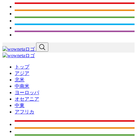
トップ
アジア
北米
中南米
ヨーロッパ
オセアニア
中東
アフリカ