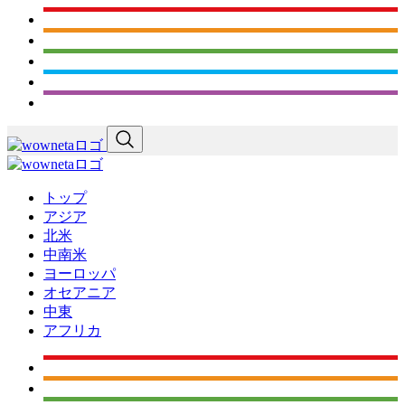
トップ
アジア
北米
中南米
ヨーロッパ
オセアニア
中東
アフリカ