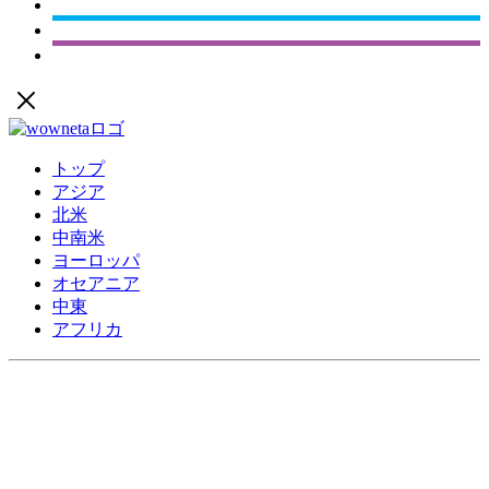
トップ
アジア
北米
中南米
ヨーロッパ
オセアニア
中東
アフリカ