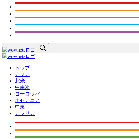
トップ
アジア
北米
中南米
ヨーロッパ
オセアニア
中東
アフリカ