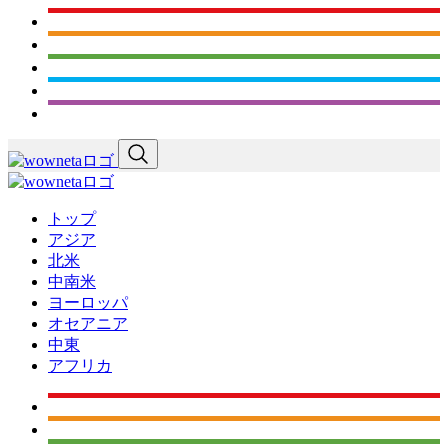
トップ
アジア
北米
中南米
ヨーロッパ
オセアニア
中東
アフリカ