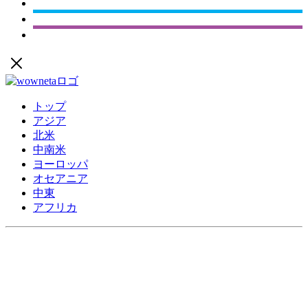
トップ
アジア
北米
中南米
ヨーロッパ
オセアニア
中東
アフリカ