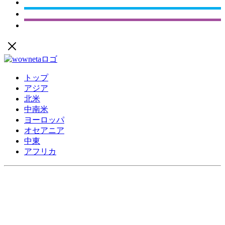
トップ
アジア
北米
中南米
ヨーロッパ
オセアニア
中東
アフリカ