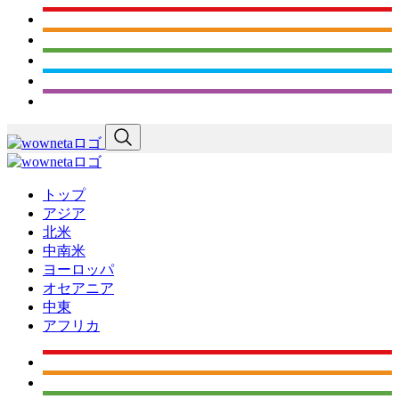
トップ
アジア
北米
中南米
ヨーロッパ
オセアニア
中東
アフリカ