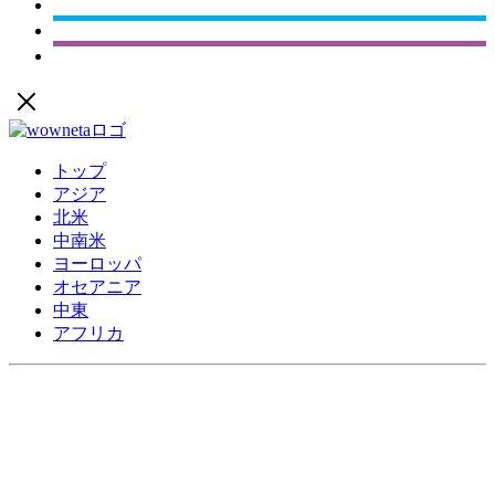
トップ
アジア
北米
中南米
ヨーロッパ
オセアニア
中東
アフリカ