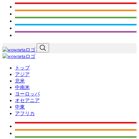
トップ
アジア
北米
中南米
ヨーロッパ
オセアニア
中東
アフリカ