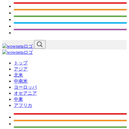
トップ
アジア
北米
中南米
ヨーロッパ
オセアニア
中東
アフリカ