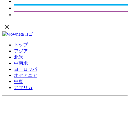
トップ
アジア
北米
中南米
ヨーロッパ
オセアニア
中東
アフリカ