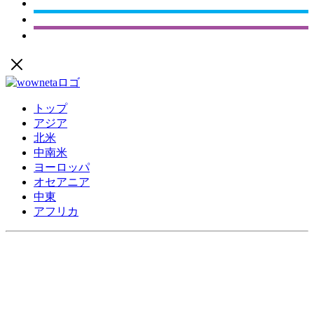
トップ
アジア
北米
中南米
ヨーロッパ
オセアニア
中東
アフリカ