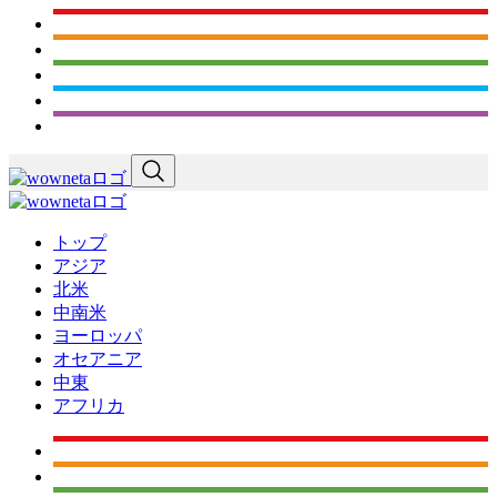
トップ
アジア
北米
中南米
ヨーロッパ
オセアニア
中東
アフリカ