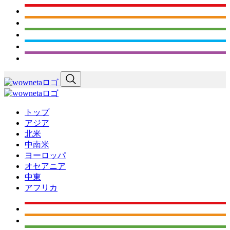
トップ
アジア
北米
中南米
ヨーロッパ
オセアニア
中東
アフリカ