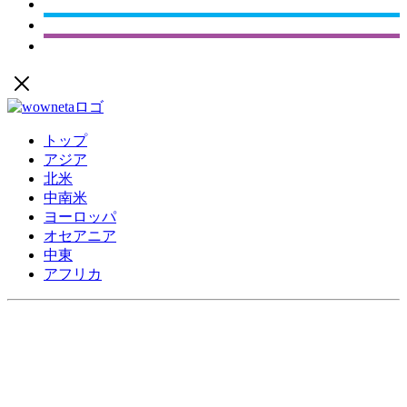
トップ
アジア
北米
中南米
ヨーロッパ
オセアニア
中東
アフリカ