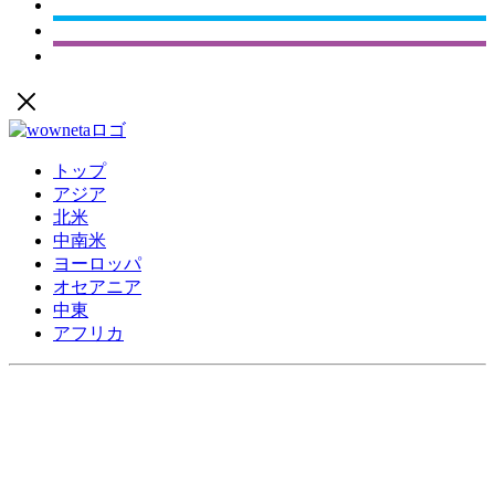
トップ
アジア
北米
中南米
ヨーロッパ
オセアニア
中東
アフリカ