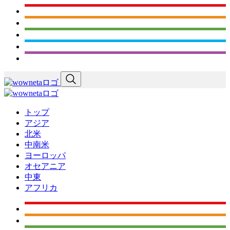
トップ
アジア
北米
中南米
ヨーロッパ
オセアニア
中東
アフリカ