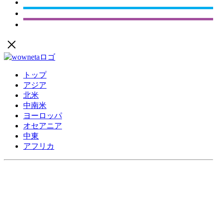
トップ
アジア
北米
中南米
ヨーロッパ
オセアニア
中東
アフリカ