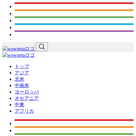
トップ
アジア
北米
中南米
ヨーロッパ
オセアニア
中東
アフリカ