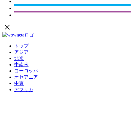
トップ
アジア
北米
中南米
ヨーロッパ
オセアニア
中東
アフリカ