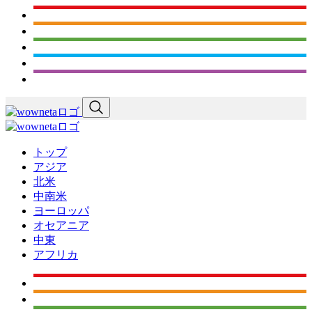
トップ
アジア
北米
中南米
ヨーロッパ
オセアニア
中東
アフリカ