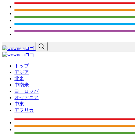
トップ
アジア
北米
中南米
ヨーロッパ
オセアニア
中東
アフリカ