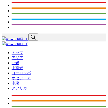
トップ
アジア
北米
中南米
ヨーロッパ
オセアニア
中東
アフリカ