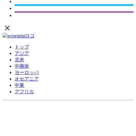
トップ
アジア
北米
中南米
ヨーロッパ
オセアニア
中東
アフリカ