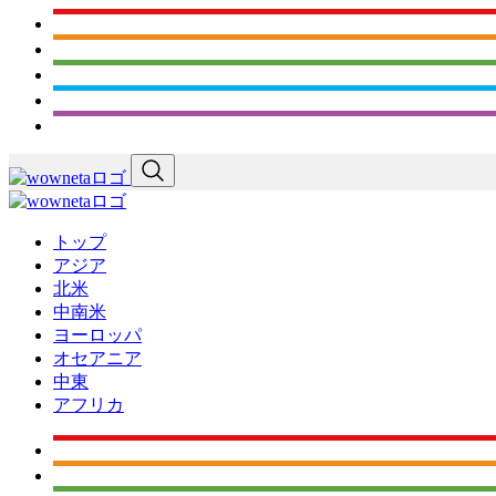
トップ
アジア
北米
中南米
ヨーロッパ
オセアニア
中東
アフリカ