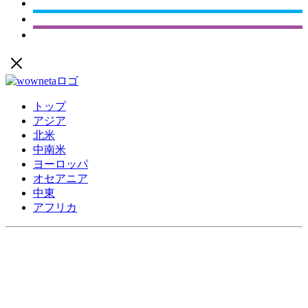
トップ
アジア
北米
中南米
ヨーロッパ
オセアニア
中東
アフリカ