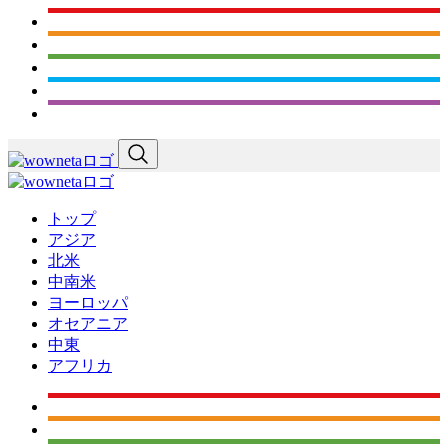
トップ
アジア
北米
中南米
ヨーロッパ
オセアニア
中東
アフリカ