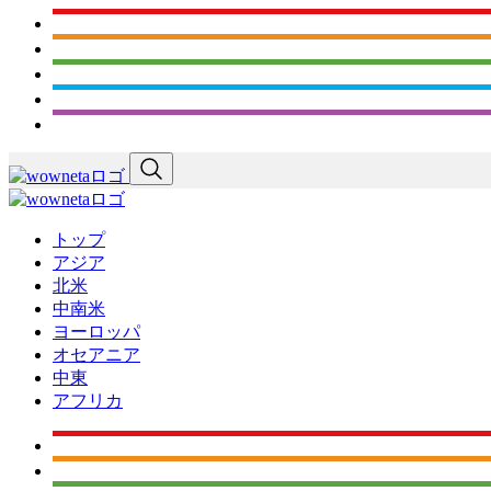
トップ
アジア
北米
中南米
ヨーロッパ
オセアニア
中東
アフリカ