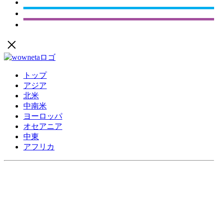
トップ
アジア
北米
中南米
ヨーロッパ
オセアニア
中東
アフリカ