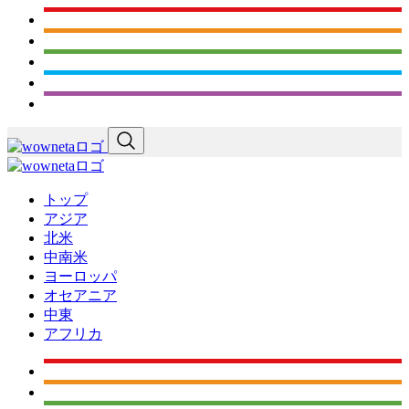
トップ
アジア
北米
中南米
ヨーロッパ
オセアニア
中東
アフリカ