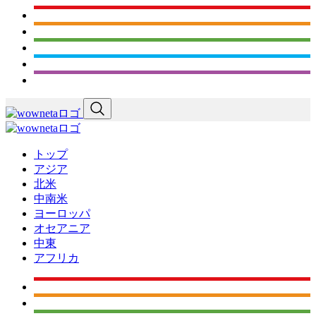
トップ
アジア
北米
中南米
ヨーロッパ
オセアニア
中東
アフリカ