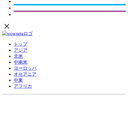
トップ
アジア
北米
中南米
ヨーロッパ
オセアニア
中東
アフリカ