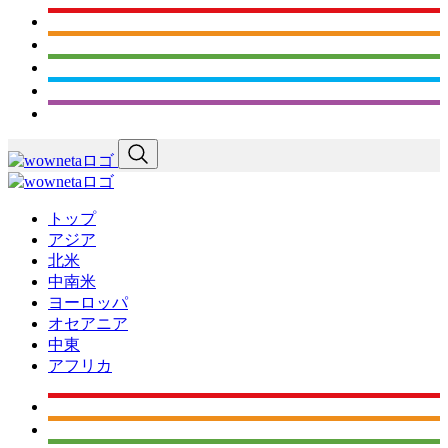
トップ
アジア
北米
中南米
ヨーロッパ
オセアニア
中東
アフリカ