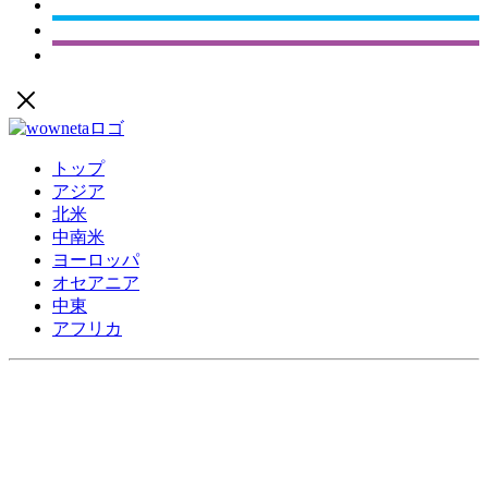
トップ
アジア
北米
中南米
ヨーロッパ
オセアニア
中東
アフリカ