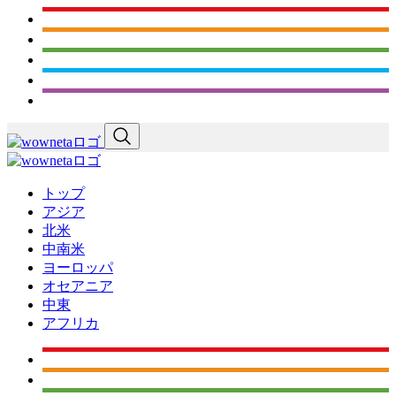
トップ
アジア
北米
中南米
ヨーロッパ
オセアニア
中東
アフリカ