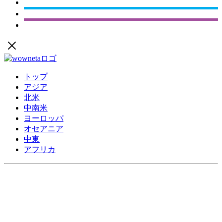
トップ
アジア
北米
中南米
ヨーロッパ
オセアニア
中東
アフリカ