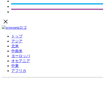
トップ
アジア
北米
中南米
ヨーロッパ
オセアニア
中東
アフリカ