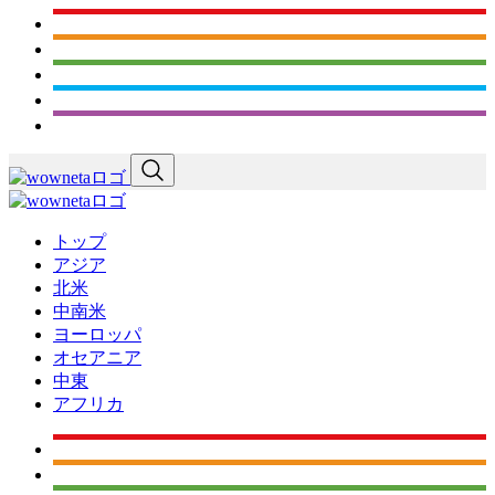
トップ
アジア
北米
中南米
ヨーロッパ
オセアニア
中東
アフリカ