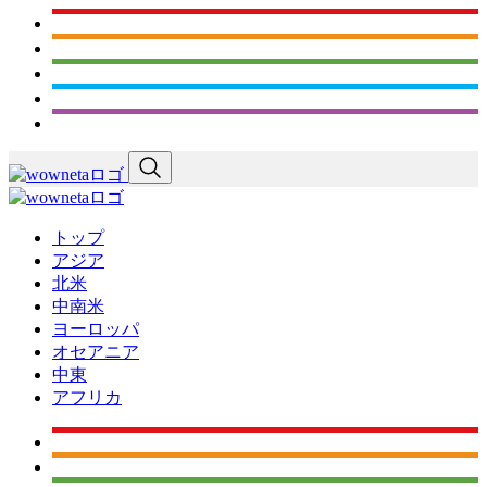
トップ
アジア
北米
中南米
ヨーロッパ
オセアニア
中東
アフリカ