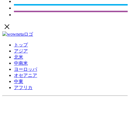
トップ
アジア
北米
中南米
ヨーロッパ
オセアニア
中東
アフリカ